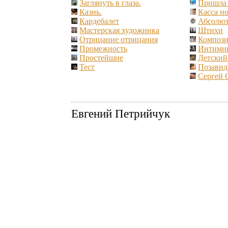
Заглянуть в глаза.
Пришла 
Казнь.
Касса но
Кардебалет
Абсолют
Мастерская художника
Штихи
Отрицание отрицания
Компози
Промежность
Интимн
Простейшие
Детский 
Тест
Позавид
Сергей 
Евгений Петрийчук