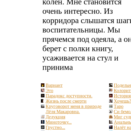
колен. Мне становится
очень интересно. Из
корридора слышатся шаг
воспитательницы. Мы
прячемся под одеяла, а о
берет с полки книгу,
усаживается на стул и
принима
Вариант
Подельн
Это
Колорит
Парадокс доступности.
История
Жизнь после смерти
Хочешь
Круговорот меня в природе
Таро
Лёля Макаровна.
Си бемо
Дедукция
Миг суд
Миноточку...
Анальны
Грустно...
Налёт на