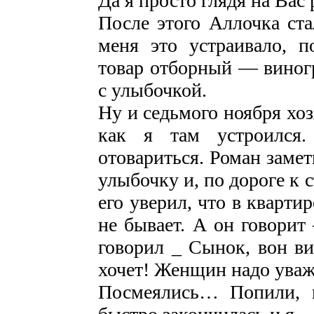
Да я просто глядя на Вас 
После этого Аллочка ста
меня это устраивало, п
товар отборный — виног
с улыбочкой.
Ну и седьмого ноября хо
как я там устроился.
отовариться. Роман замет
улыбочку и, по дороге к 
его уверил, что в кварти
не бывает. А он говори
говорил _ Сынок, вон в
хочет! Женщин надо ува
Посмеялись… Попили, п