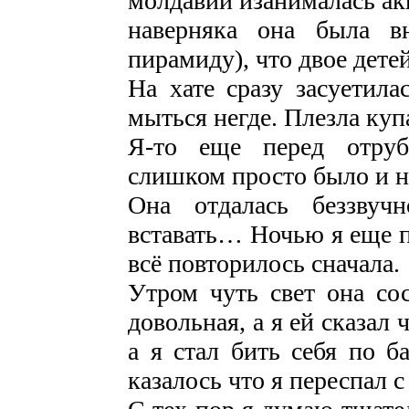
молдавии изанималась акк
наверняка она была в
пирамиду), что двое дет
На хате сразу засуетил
мыться негде. Плезла куп
Я-то еще перед отру
слишком просто было и н
Она отдалась беззвуч
вставать… Ночью я еще 
всё повторилось сначала.
Утром чуть свет она со
довольная, а я ей сказал 
а я стал бить себя по 
казалось что я переспал 