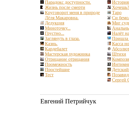
Парадокс доступности.
История
Жизнь после смерти
Хочешь
Круговорот меня в природе
Таро
Лёля Макаровна.
Си бемо
Дедукция
Миг суд
Миноточку...
Анальны
Грустно...
Налёт на
Заглянуть в глаза.
Пришла 
Казнь.
Касса но
Кардебалет
Абсолют
Мастерская художника
Штихи
Отрицание отрицания
Компози
Промежность
Интимн
Простейшие
Детский 
Тест
Позавид
Сергей 
Евгений Петрийчук